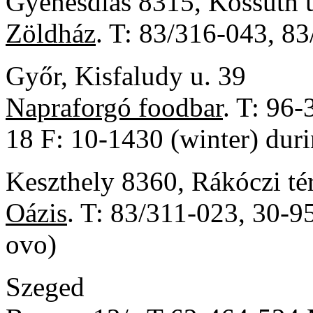
Gyenesdiás 8315, Kossuth 
Zöldház
. T: 83/316-043, 83
Győr, Kisfaludy u. 39
Napraforgó foodbar
. T: 96
18 F: 10-1430 (winter) dur
Keszthely 8360, Rákóczi té
Oázis
. T: 83/311-023, 30-9
ovo)
Szeged