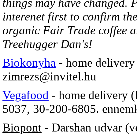
things may have changed. Pl
interenet first to confirm t
organic Fair Trade coffee a
Treehugger Dan's!
Biokonyha
- home delivery
zimrezs@invitel.hu
Vegafood
- home delivery (
5037, 30-200-6805. ennem
Biopont
- Darshan udvar (v