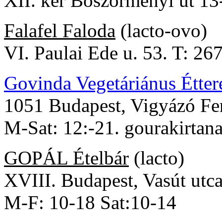
XII. ker Böszörményi út 1
Falafel Faloda
(lacto-ovo)
VI. Paulai Ede u. 53. T: 2
Govinda Vegetáriánus Étte
1051 Budapest, Vigyázó Fer
M-Sat: 12:-21. gourakirtan
GOPÁL Ételbár
(lacto)
XVIII. Budapest, Vasút utc
M-F: 10-18 Sat:10-14