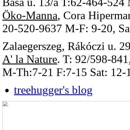
Basa u. 13/a T:62-464-524 
Öko-Manna
, Cora Hipermar
20-520-9637 M-F: 9-20, Sat
Zalaegerszeg, Rákóczi u. 2
A'
la Nature
. T: 92/598-84
M-Th:7-21 F:7-15 Sat: 12-1
treehugger's blog