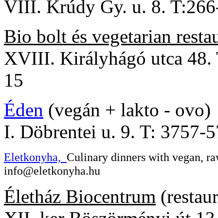
VIII. Krúdy Gy. u. 8. T:26
Bio bolt és vegetarian resta
XVIII. Királyhágó utca 48.
15
Éden
(vegán + lakto - ovo)
I. Döbrentei u. 9. T: 3757
Eletkonyha,
Culinary dinners with vegan, r
info@eletkonyha.hu
Életház Biocentrum
(restau