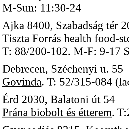
M-Sun: 11:30-24
Ajka 8400, Szabadság tér 20
Tiszta Forrás health food-s
T: 88/200-102. M-F: 9-17 S
Debrecen, Széchenyi u. 55
Govinda
. T: 52/315-084 (la
Érd 2030, Balatoni út 54
Prána biobolt és étterem
. T